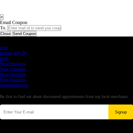
×
Email Coupon
To.
Close
Send Coupon
Latest Business Listings
testt
testing july 29
testtt
New business
New business
New business
New business
Supersoniccrm
Newsletter
Be first to find out about discounted appointments from top local merchants.
Signup